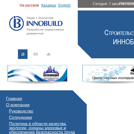
Имя пол
Сегодня:
7 августа 2026
На русском
Қазақша
English
Наука • Аналитика
Разработка нормативных
документов
Главная
О компании
Руководство
Сотрудники
Политика в области качества,
экологии, охраны здоровья и
обеспечения безопасности труда