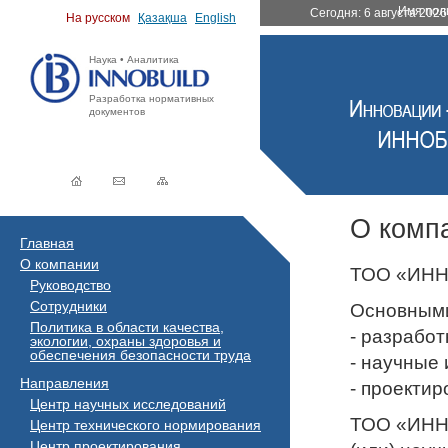
Имя пол
Сегодня:
6 августа 2026
На русском
Қазақша
English
Наука • Аналитика
Разработка нормативных
документов
О комп
Главная
О компании
ТОО «ИН
Руководство
Сотрудники
Основными
Политика в области качества,
- разрабо
экологии, охраны здоровья и
обеспечения безопасности труда
- научные
Направления
- проекти
Центр научных исследований
ТОО «ИННО
Центр технического нормирования
Центр проектирования