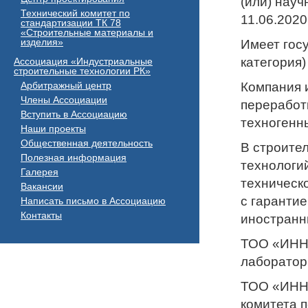
(или) науч
Технический комитет по
11.06.2020
стандартизации ТК 78
«Строительные материалы и
изделия»
Имеет госу
категория)
Ассоциация «Индустриальные
строительные технологии РК»
Арбитражный центр
Компания 
Члены Ассоциации
переработ
Вступить в Ассоциацию
техногенн
Наши проекты
Общественная деятельность
В строите
Полезная информация
технологи
Галерея
техническ
Вакансии
с гарантие
Написать письмо в Ассоциацию
Контакты
иностранн
ТОО «ИННО
лаборатор
ТОО «ИННО
комитета 